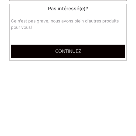
Pas intéressé(e)?
Nos Paninis
Ce n'est pas grave, nous avons plein d'autres produits
pour vous!
panini steack haché, panini steak cheddar, panini poulet
curry, ...
+
CONTINUEZ
Nos Wraps
wrap jambon, wrap saumon, wrap poulet, ...