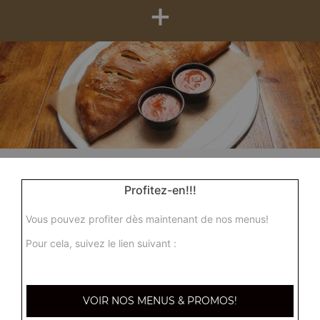
+
Nos Zap'dwichs
zap' merguez, zap' steak, zap' thon, ...
Profitez-en!!!
+
Vous pouvez profiter dès maintenant de nos menus!
Pour cela, suivez le lien suivant :
VOIR NOS MENUS & PROMOS!