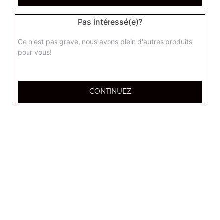
Pas intéressé(e)?
Ce n'est pas grave, nous avons plein d'autres produits
Nos Paninis
pour vous!
panini steack haché, panini steak cheddar, panini poulet
curry, ...
CONTINUEZ
+
Nos Wraps