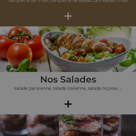
barquette de frites, barquette de kebab, box kebab frites
+
Nos Salades
salade parisienne, salade italienne, salade niçoise, ...
+