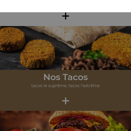
wrap jambon, wrap saumon, wrap poulet, ...
+
Nos Tacos
tacos le suprême, tacos l'extrême
+