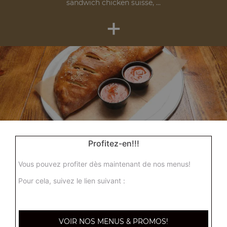
sandwich chicken suisse, ...
+
Nos Zap'dwichs
Profitez-en!!!
zap' merguez, zap' steak, zap' thon, ...
+
Vous pouvez profiter dès maintenant de nos menus!
Pour cela, suivez le lien suivant :
VOIR NOS MENUS & PROMOS!