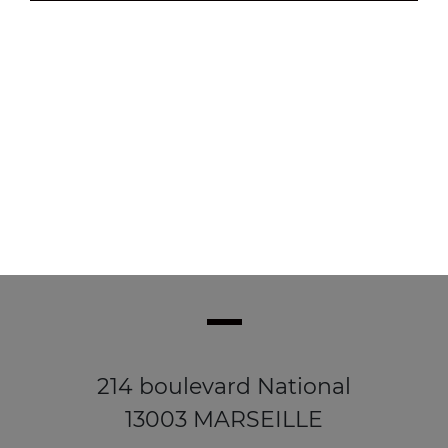
Chicken wings (4 pièces)
4.90
€
214 boulevard National
13003 MARSEILLE