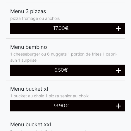
Menu 3 pizzas
pizza fromage ou anchois
17.00€
Menu bambino
1 cheeseburger ou 6 nuggets 1 portion de frites 1 capri-
sun 1 surprise
6.50€
Menu bucket xl
1 bucket au choix 1 pizza senior au choix
33.90€
Menu bucket xxl