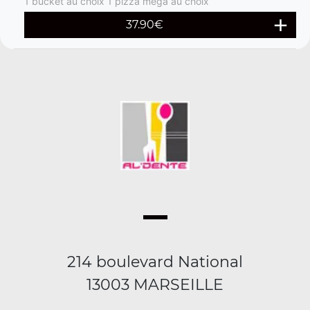
1 bucket au choix 1 pizza méga au choix
37.90€
214 boulevard National
13003 MARSEILLE