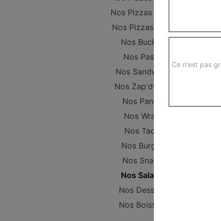
Nos Pizzas Senior
Nos Pizzas Méga
Nos Buckets
Nos Pastas
Ce n'est pas gr
Nos Sandwichs
Nos Zap'dwichs
Nos Paninis
Nos Wraps
Nos Tacos
Nos Burgers
Nos Snacks
Nos Salades
Nos Desserts
Nos Boissons