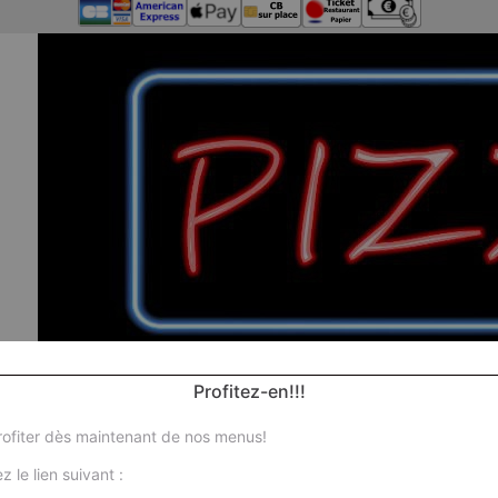
Profitez-en!!!
ofiter dès maintenant de nos menus!
z le lien suivant :