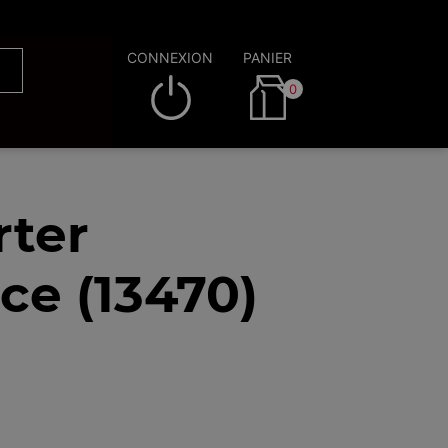
CONNEXION
PANIER
0
rter
ce (13470)