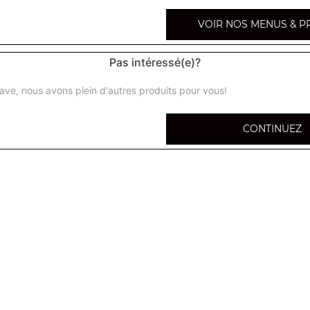
VOIR NOS MENUS & P
Pas intéressé(e)?
Salade parisienne
ave, nous avons plein d'autres produits pour vous!
Salade italienne
CONTINUEZ
Salade niçoise
Salade du chef