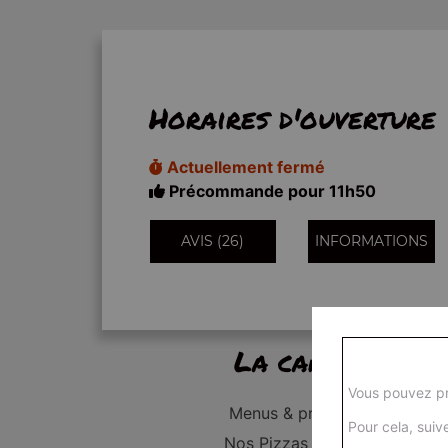
Horaires d'ouverture
Actuellement fermé
Précommande pour 11h50
AVIS (26)
INFORMATIONS
La carte
Vous pouvez pr
Menus & promos
Pour cela, suive
Nos Pizzas Junior