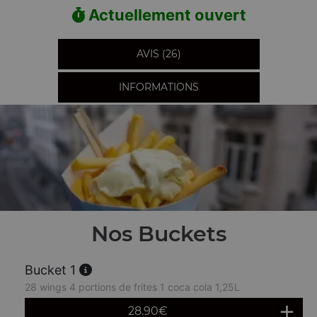
Actuellement ouvert
AVIS (26)
INFORMATIONS
Nos Buckets
Bucket 1
28 wings 4 portions de frites 1 coca cola 1,25L
28.90
€