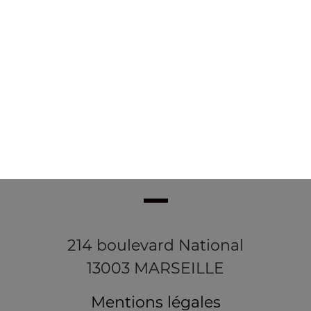
4.90
€
214 boulevard National
13003 MARSEILLE
Mentions légales