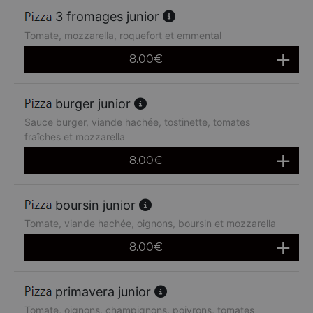
3 fromages junior
Tomate, mozzarella, roquefort et emmental
8.00
€
burger junior
Sauce burger, viande hachée, tostinette, tomates
fraîches et mozzarella
8.00
€
boursin junior
Tomate, viande hachée, oignons, boursin et mozzarella
8.00
€
primavera junior
Tomate, oignons, champignons, poivrons, tomates