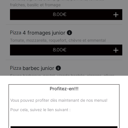
fraîches, basilic et fromage
8.00
€
4 fromages junior
Tomate, mozzarella, roquefort, chèvre et emmental
8.00
€
barbec junior
Sauce barbecue, poulet, viande hachée, oignons, olives
et mozzarella
Profitez-en!!!
8.00
€
Vous pouvez profiter dès maintenant de nos menus!
junior
Pour cela, suivez le lien suivant :
Tomate, jambon de dinde, oignons, brousse et mozzarella
8.00
€