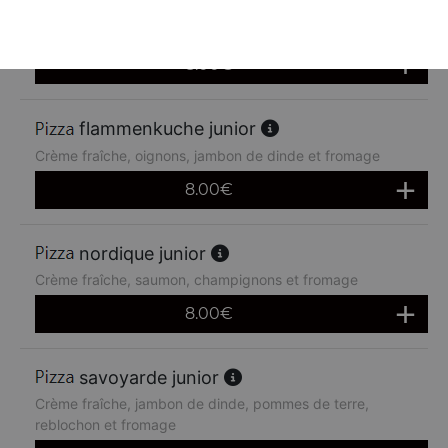
Crème fraîche, champignons, jambon de dinde et
fromage
8.00
€
flammenkuche junior
Crème fraîche, oignons, jambon de dinde et fromage
8.00
€
nordique junior
Crème fraîche, saumon, champignons et fromage
8.00
€
savoyarde junior
Crème fraîche, jambon de dinde, pommes de terre,
reblochon et fromage