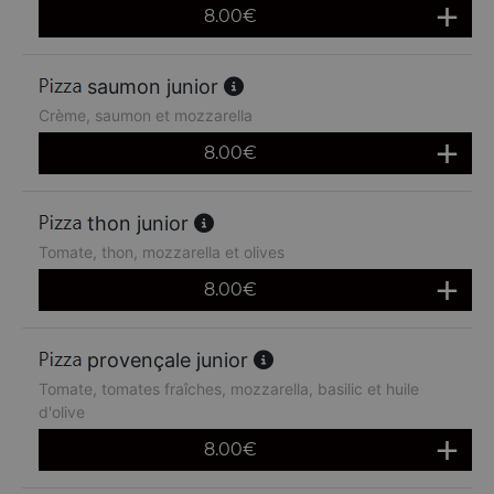
8.00
€
saumon junior
Crème, saumon et mozzarella
8.00
€
thon junior
Tomate, thon, mozzarella et olives
8.00
€
provençale junior
Tomate, tomates fraîches, mozzarella, basilic et huile
d'olive
8.00
€