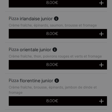
8.00
€
irlandaise junior
Crème fraîche, épinards, saumon, brousse et fromage
8.00
€
orientale junior
Crème fraîche, thon, poivrons rouges et verts et fromage
8.00
€
florentine junior
Crème fraîche, brousse, épinards, jambon de dinde et
fromage
8.00
€