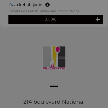
kebab junior
Lamelles de kébab, emmental, crème fraîche
8.00
€
214 boulevard National