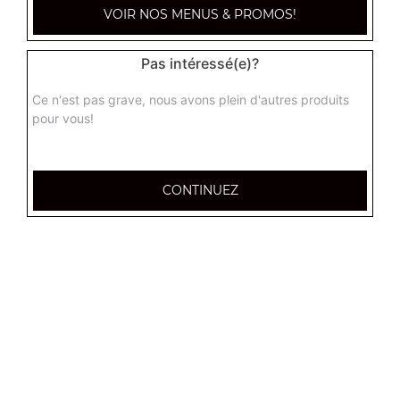
VOIR NOS MENUS & PROMOS!
super royale junior
Pas intéressé(e)?
Tomate, jambon de dinde, champignons et mozzarella
Ce n'est pas grave, nous avons plein d'autres produits
8.00
€
pour vous!
poivrons junior
Tomate, poivrons et mozzarella
CONTINUEZ
8.00
€
thonarella junior
Tomate, thon, poivrons, oignons et mozzarella
8.00
€
fermière junior