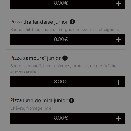
8.00
€
thaïlandaise junior
Sauce chili thaï, chorizo, merguez, mozzarella et oignons
8.00
€
samouraï junior
Sauce samouraï, thon, poivrons, brousse, crème fraîche
et mozzarella
8.00
€
lune de miel junior
Chèvre, fromage, miel
8.00
€