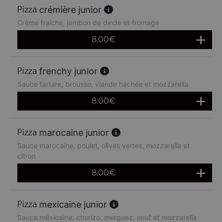
crémière junior
Crème fraîche, jambon de dinde et fromage
8.00
€
frenchy junior
Sauce tartare, brousse, viande hachée et mozzarella
8.00
€
marocaine junior
Sauce marocaine, poulet, olives vertes, mozzarella et
citron
8.00
€
mexicaine junior
Sauce méxicaine, chorizo, merguez, oeuf et mozzarella