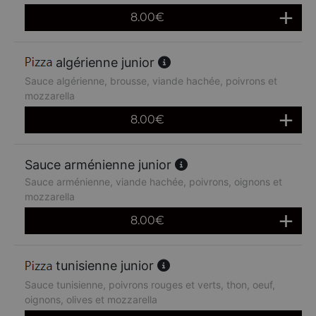
8.00
€
algérienne junior
Sauce algérienne, brousse, viande hachée, poivrons et
mozzarella
8.00
€
Sauce arménienne junior
Sauce arménienne, viande hachée, poivrons, oignons et
mozzarella
8.00
€
tunisienne junior
Sauce tunisienne, poivrons rouges et verts, thon, oeuf,
oignons, olives et mozzarella