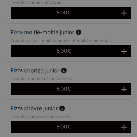
Tomate, anchois et olives
8.00
€
moitié-moitié junior
Tomate, olives, moitié anchois et moitié emmental
8.00
€
chorizo junior
Tomate, chorizo et mozzarella
8.00
€
chèvre junior
Tomate, chèvre et mozzarella
8.00
€