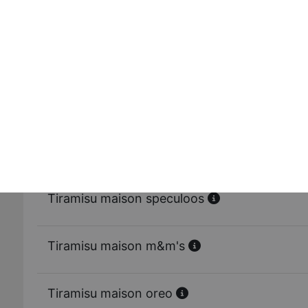
Coupe de fruits
Péchés mignons muffins
Péchés mignons donuts
Péchés mignons moelleux au chocolat
Tiramisu maison speculoos
Tiramisu maison m&m's
Tiramisu maison oreo