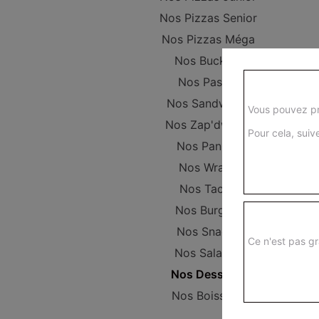
Nos Pizzas Senior
Nos Pizzas Méga
Nos Buckets
Nos Pastas
Nos Sandwichs
Vous pouvez pr
Nos Zap'dwichs
Pour cela, suive
Nos Paninis
Nos Wraps
Nos Tacos
Nos Burgers
Nos Snacks
Ce n'est pas gr
Nos Salades
Nos Desserts
Nos Boissons