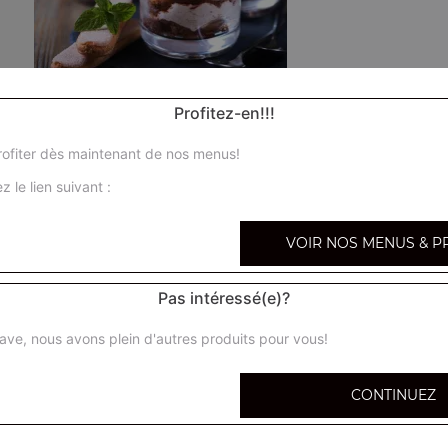
Profitez-en!!!
Tarte au pomme
ofiter dès maintenant de nos menus!
Tarte au citron
z le lien suivant :
VOIR NOS MENUS & P
Tarte au chocolat
Pas intéressé(e)?
Tarte au flan
ave, nous avons plein d'autres produits pour vous!
Tarte tropézienne
CONTINUEZ