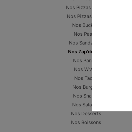
Nos Pizzas Senior
Nos Pizzas Méga
Nos Buckets
Nos Pastas
Nos Sandwichs
Nos Zap'dwichs
Nos Paninis
Nos Wraps
Nos Tacos
Nos Burgers
Nos Snacks
Nos Salades
Nos Desserts
Nos Boissons