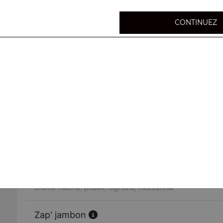
CONTINUEZ
Zap' merguez
Sauce tomate, merguez, poivrons, olives
Zap' steak
Sauce tomate, viande hachée, mozzarella, tomates fraich
Zap' thon
Sauce tomate, thon, olives, mozzarella
Zap' poulet
Crème fraîche, poulet, oignons, mozzarella
Zap' jambon