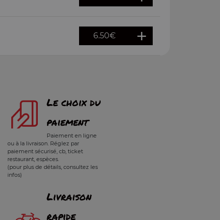
6.50
€
Le choix du
paiement
Paiement en ligne
ou à la livraison. Réglez par
paiement sécurisé, cb, ticket
restaurant, espèces.
(pour plus de détails, consultez les
infos)
Livraison
rapide