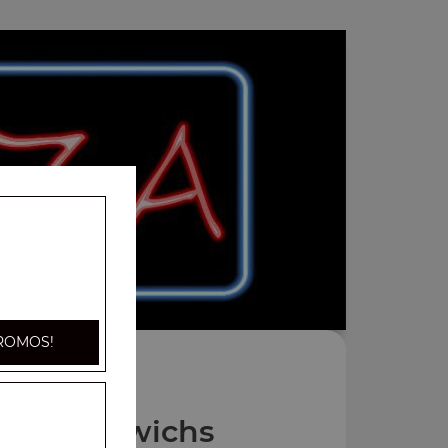
ROMOS!
os Zap'dwichs