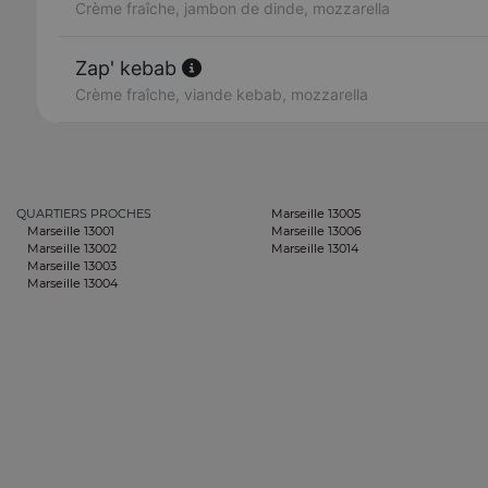
Crème fraîche, jambon de dinde, mozzarella
Zap' kebab
Crème fraîche, viande kebab, mozzarella
QUARTIERS PROCHES
Marseille 13005
Marseille 13001
Marseille 13006
Marseille 13002
Marseille 13014
Marseille 13003
Marseille 13004