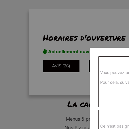
Horaires d'ouverture
Actuellement ouvert
AVIS (26)
INFORMATIONS
Vous pouvez pr
Pour cela, suive
La carte
Menus & promos
Ce n'est pas gr
Nos Pizzas Junior