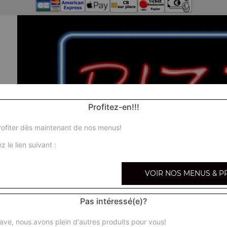
Profitez-en!!!
ofiter dès maintenant de nos menus!
z le lien suivant :
VOIR NOS MENUS & P
Pas intéressé(e)?
N
ave, nous avons plein d'autres produits pour vous!