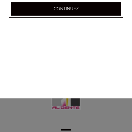
Panini saumon au thon
CONTINUEZ
5.50
€
Panini 4 fromages
5.50
€