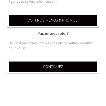
Pour cela, suivez le lien suivant :
Oasis fraise framboise 33 cl
2.00
€
VOIR NOS MENUS & PROMOS!
Schweppes agrum 33 cl
Pas intéressé(e)?
2.00
€
Ce n'est pas grave, nous avons plein d'autres produits
pour vous!
Schweppes lemon 33 cl
2.00
€
CONTINUEZ
Tropico 33 cl
2.00
€
7 up 33 cl