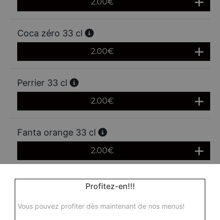
2.00
€
Coca zéro 33 cl
2.00
€
Perrier 33 cl
2.00
€
Fanta orange 33 cl
2.00
€
Fanta citron 33 cl
Profitez-en!!!
2.00
€
Vous pouvez profiter dès maintenant de nos menus!