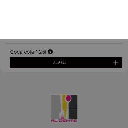
2.00
€
Eau minérale 50 cl
3.50
€
Coca cola 1,25l
3.50
€