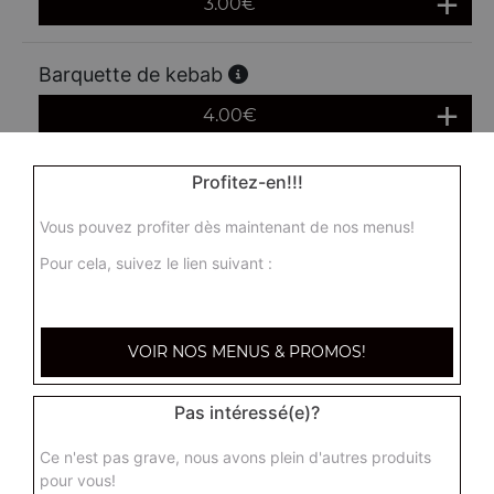
3.00
€
Barquette de kebab
4.00
€
Profitez-en!!!
Box kebab frites
6.50
€
Vous pouvez profiter dès maintenant de nos menus!
Pour cela, suivez le lien suivant :
VOIR NOS MENUS & PROMOS!
Pas intéressé(e)?
Ce n'est pas grave, nous avons plein d'autres produits
pour vous!