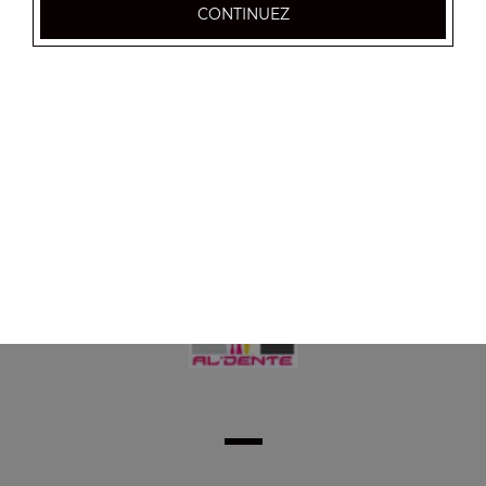
CONTINUEZ
5.50
€
Panini 4 fromages
5.50
€