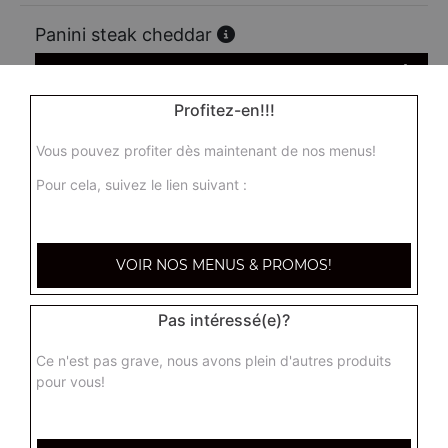
Panini steak cheddar
5.50
€
Profitez-en!!!
Panini poulet curry
Vous pouvez profiter dès maintenant de nos menus!
5.50
€
Pour cela, suivez le lien suivant :
Panini cordon bleu
VOIR NOS MENUS & PROMOS!
5.50
€
Pas intéressé(e)?
Panini jambon emmental
Ce n'est pas grave, nous avons plein d'autres produits
5.50
€
pour vous!
Panini saumon au thon