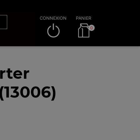
CONNEXION
PANIER
0
rter
(13006)