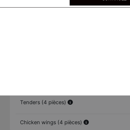
Bucket 1
28 wings 4 portions de frites 1 coca cola 1,25L
Bucket 2
28 tenders 4 portions de frites 1 coca cola 1,25L
Bucket 3
15 wings + 10 tenders 4 portion de frites 1 coca cola 1,25
Tenders (4 pièces)
Chicken wings (4 pièces)