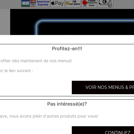
Profitez-en!!!
ofiter dès maintenant de nos menus!
z le lien suivant :
VOIR NOS MENUS & P
Pas intéressé(e)?
ave, nous avons plein d'autres produits pour vous!
CONTINUEZ