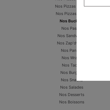
Nos Pizzas Senior
Nos Pizzas Méga
Nos Buckets
Nos Pastas
Nos Sandwichs
Nos Zap'dwichs
Nos Paninis
Nos Wraps
Nos Tacos
Nos Burgers
Nos Snacks
Nos Salades
Nos Desserts
Nos Boissons