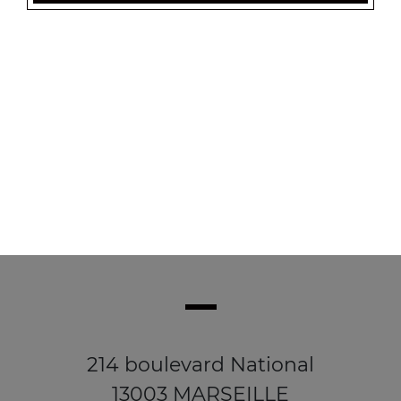
Wrap kebab
Salade tomates, oignons
5.00
€
214 boulevard National
13003 MARSEILLE