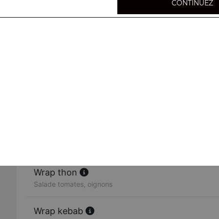
CONTINUEZ
Wrap jambon
Salade tomates, oignons
Wrap saumon
Salade tomates, oignons
Wrap poulet
Salade tomates, oignons
Wrap thon
Salade tomates, oignons
Wrap kebab