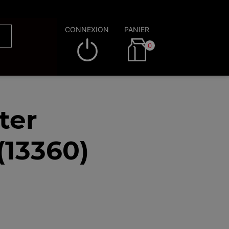
CONNEXION
PANIER
0
ter
(13360)