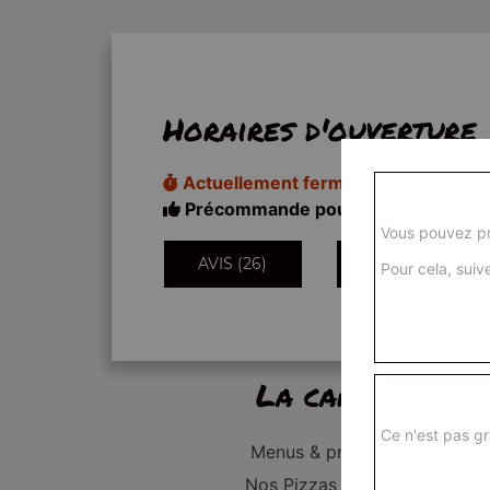
Horaires d'ouverture
Actuellement fermé
Précommande pour 11h50
Vous pouvez pr
AVIS (26)
INFORMATIONS
Pour cela, suive
La carte
Ce n'est pas gr
Menus & promos
Nos Pizzas Junior