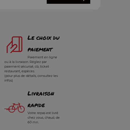
Le choix du
paiement
Paiement en ligne
ou à la livraison. Réglez par
paiement sécurisé, cb, ticket
restaurant, espèces.
(pour plus de détails, consultez les
infos)
Livraison
rapide
Votre repas est livré
chez vous, chaud, de
60 mn.