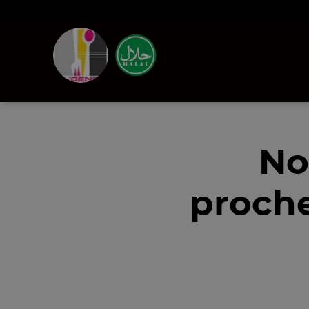
No
proche