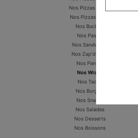
Nos Pizzas Senior
Nos Pizzas Méga
Nos Buckets
Nos Pastas
Nos Sandwichs
Nos Zap'dwichs
Nos Paninis
Nos Wraps
Nos Tacos
Nos Burgers
Nos Snacks
Nos Salades
Nos Desserts
Nos Boissons