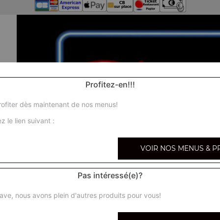
Profitez-en!!!
ofiter dès maintenant de nos menus!
z le lien suivant :
VOIR NOS MENUS & P
Pas intéressé(e)?
ave, nous avons plein d'autres produits pour vous!