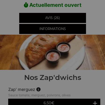
Actuellement ouvert
AVIS (26)
INFORMATIONS
Nos Zap'dwichs
Zap' merguez
Sauce tomate, merguez, poivrons, olives
6.50
€