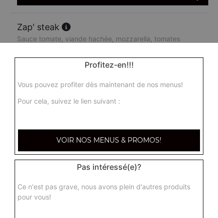
Zap' steak
Sauce tomate, viande hachée, mozzarella, tomates
fraiches
Profitez-en!!!
6.50
€
Vous pouvez profiter dès maintenant de nos menus!
Zap' thon
Pour cela, suivez le lien suivant :
Sauce tomate, thon, olives, mozzarella
6.50
€
VOIR NOS MENUS & PROMOS!
Zap' poulet
Pas intéressé(e)?
Crème fraîche, poulet, oignons, mozzarella
6.50
€
Ce n'est pas grave, nous avons plein d'autres produits
pour vous!
Zap' jambon