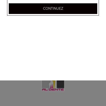
Crème fraîche, jambon de dinde, mozzarella
CONTINUEZ
6.50
€
Zap' kebab
Crème fraîche, viande kebab, mozzarella
6.50
€