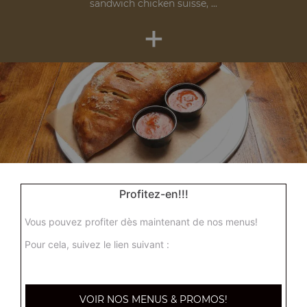
sandwich chicken suisse, ...
+
Nos Zap'dwichs
Profitez-en!!!
zap' merguez, zap' steak, zap' thon, ...
+
Vous pouvez profiter dès maintenant de nos menus!
Pour cela, suivez le lien suivant :
VOIR NOS MENUS & PROMOS!