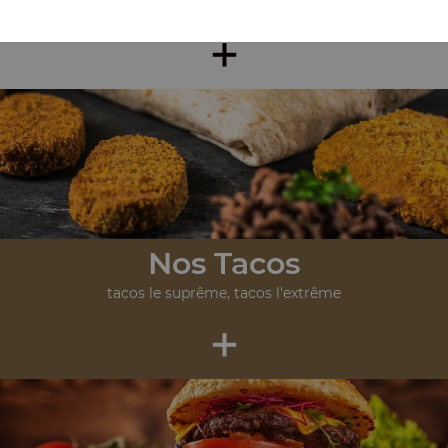
wrap jambon, wrap saumon, wrap poulet, ...
+
Nos Tacos
tacos le suprême, tacos l'extrême
+