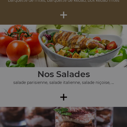
barquette de frites, barquette de kebab, box kebab frites
+
Nos Salades
salade parisienne, salade italienne, salade niçoise, ...
+