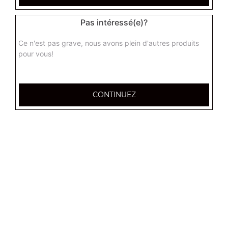
Pas intéressé(e)?
Ce n'est pas grave, nous avons plein d'autres produits
Nos Paninis
pour vous!
panini steack haché, panini steak cheddar, panini poulet
curry, ...
CONTINUEZ
+
Nos Wraps