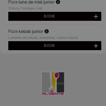
lune de miel junior
Chèvre, fromage, miel
8.00
€
kebab junior
Lamelles de kébab, emmental, crème fraîche
8.00
€