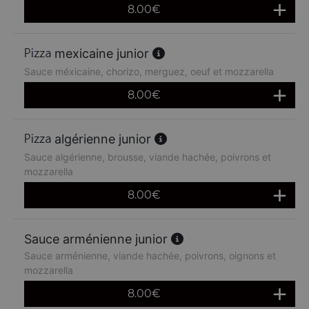
8.00
€
mexicaine junior
Sauce méxicaine, chorizo, merguez, oeuf et mozzarella
8.00
€
algérienne junior
Sauce algérienne, brousse, viande hachée, poivrons et
mozzarella
8.00
€
Sauce arménienne junior
Sauce arménienne, viande hachée, poivrons, oignons et
mozzarella
8.00
€