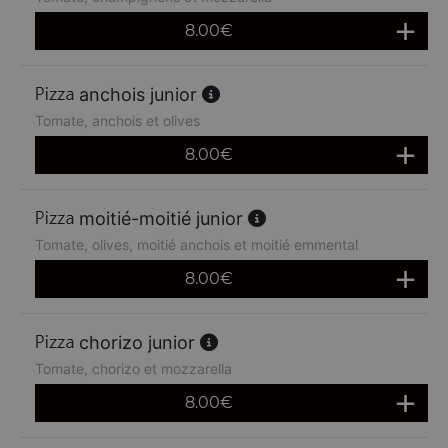
8.00
€
anchois junior
Tomate, anchois et olives
8.00
€
moitié-moitié junior
Tomate, olives, moitié anchois et moitié emmental
8.00
€
chorizo junior
Tomate, chorizo et mozzarella
8.00
€