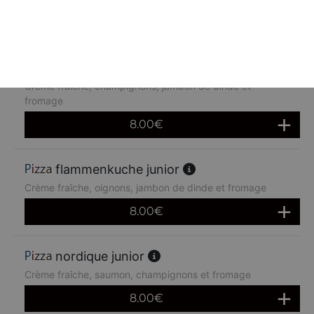
8.00
€
fermière junior
Crème fraîche, champignons, jambon de dinde et
fromage
8.00
€
flammenkuche junior
Crème fraîche, oignons, jambon de dinde et fromage
8.00
€
nordique junior
Crème fraîche, saumon, champignons et fromage
8.00
€