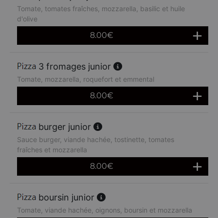
Tomate, tomates fraîches, mozzarella, basilic et huile
d'olive
8.00
€
3 fromages junior
Tomate, mozzarella, roquefort et emmental
8.00
€
burger junior
Sauce burger, viande hachée, tostinette, tomates
fraîches et mozzarella
8.00
€
boursin junior
Tomate, viande hachée, oignons, boursin et mozzarella