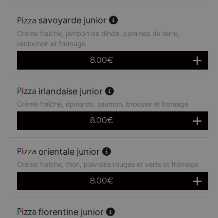
savoyarde junior
Crème fraîche, jambon de dinde, pommes de terre,
reblochon et fromage
8.00
€
irlandaise junior
Crème fraîche, épinards, saumon, brousse et fromage
8.00
€
orientale junior
Crème fraîche, thon, poivrons rouges et verts et fromage
8.00
€
florentine junior