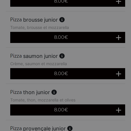
8.00
€
brousse junior
Tomate, brousse et mozzarella
8.00
€
saumon junior
Crème, saumon et mozzarella
8.00
€
thon junior
Tomate, thon, mozzarella et olives
8.00
€
provençale junior