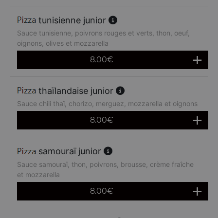
tunisienne junior
Sauce tunisienne, poivrons rouges et verts, thon, oeuf,
oignons, olives et mozzarella
8.00
€
thaïlandaise junior
Sauce chili thaï, chorizo, merguez, mozzarella et oignons
8.00
€
samouraï junior
Sauce samouraï, thon, poivrons, brousse, crème fraîche
et mozzarella
8.00
€