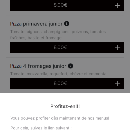
8.00
€
primavera junior
Tomate, oignons, champignons, poivrons, tomates
fraîches, basilic et fromage
8.00
€
4 fromages junior
Tomate, mozzarella, roquefort, chèvre et emmental
8.00
€
barbec junior
Profitez-en!!!
Sauce barbecue, poulet, viande hachée, oignons, olives
et mozzarella
Vous pouvez profiter dès maintenant de nos menus!
8.00
€
Pour cela, suivez le lien suivant :