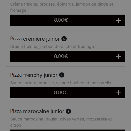
Crème fraîche, brousse, épinards, jambon de dinde et
fromage
8.00
€
crémière junior
Crème fraîche, jambon de dinde et fromage
8.00
€
frenchy junior
Sauce tartare, brousse, viande hachée et mozzarella
8.00
€
marocaine junior
Sauce marocaine, poulet, olives vertes, mozzarella et
citron