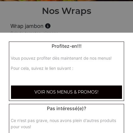
Nos Wraps
Wrap jambon
Salade tomates, oignons
5.00
€
Profitez-en!!!
Vous pouvez profiter dès maintenant de nos menus!
Wrap saumon
Pour cela, suivez le lien suivant :
Salade tomates, oignons
5.00
€
VOIR NOS MENUS & PROMOS!
Wrap poulet
Salade tomates, oignons
Pas intéressé(e)?
5.00
€
Ce n'est pas grave, nous avons plein d'autres produits
pour vous!