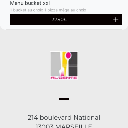
Menu bucket xxl
1 bucket au choix 1 pizza méga au choix
37.90€
214 boulevard National
13003 MARSEILLE