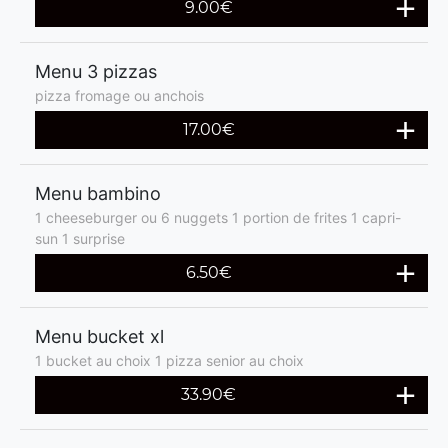
9.00€
Menu 3 pizzas
pizza fromage ou anchois
17.00€
Menu bambino
1 cheeseburger ou 6 nuggets 1 portion de frites 1 capri-
sun 1 surprise
6.50€
Menu bucket xl
1 bucket au choix 1 pizza senior au choix
33.90€