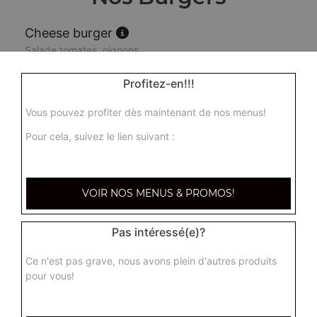
Cheese burger
Salade tomates, oignons
3.90
€
Profitez-en!!!
Vous pouvez profiter dès maintenant de nos menus!
Double cheese burger
Salade tomates, oignons
Pour cela, suivez le lien suivant :
5.50
€
VOIR NOS MENUS & PROMOS!
Triple cheese burger
Salade tomates, oignons
Pas intéressé(e)?
6.50
€
Ce n'est pas grave, nous avons plein d'autres produits
pour vous!
Country cheese burger
Salade tomates, oignons