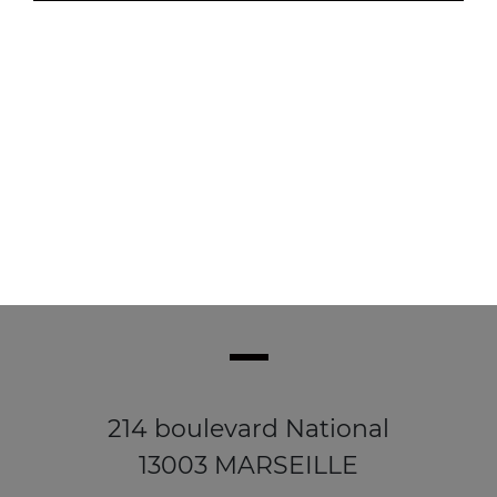
Chicken wings (4 pièces)
4.90
€
214 boulevard National
13003 MARSEILLE