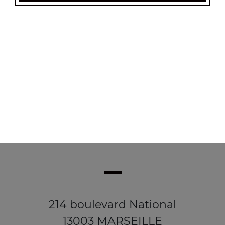
Wrap kebab
Salade tomates, oignons
5.00
€
214 boulevard National
13003 MARSEILLE