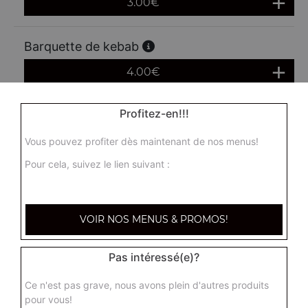
3.00
€
Barquette de kebab
4.00
€
Profitez-en!!!
Box kebab frites
6.50
€
Vous pouvez profiter dès maintenant de nos menus!
Pour cela, suivez le lien suivant :
VOIR NOS MENUS & PROMOS!
Pas intéressé(e)?
Ce n'est pas grave, nous avons plein d'autres produits
pour vous!