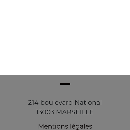
4.90
€
214 boulevard National
13003 MARSEILLE
Mentions légales