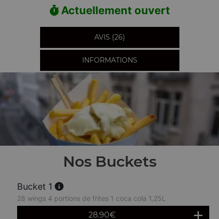
Actuellement ouvert
AVIS (26)
INFORMATIONS
Nos Buckets
Bucket 1
28 wings 4 portions de frites 1 coca cola 1,25L
28.90
€