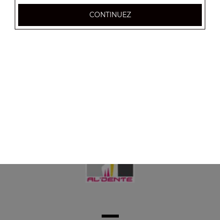
Panini saumon au thon
CONTINUEZ
5.50
€
Panini 4 fromages
5.50
€