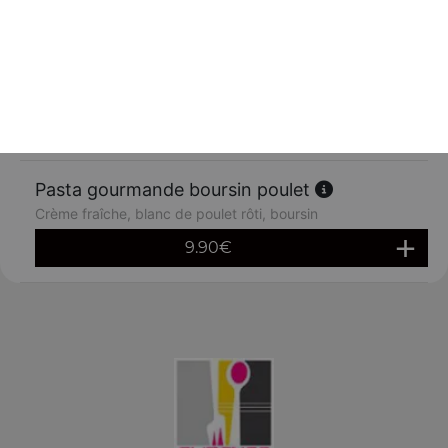
9.90
€
Pasta gourmande poulet fermier
Crème fraîche, blanc de poulet, champignons
9.90
€
Pasta gourmande boursin poulet
Crème fraîche, blanc de poulet rôti, boursin
9.90
€