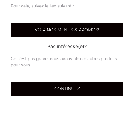
Pasta classico bolognaise
Pour cela, suivez le lien suivant :
Sauce tomate, viande hachée, poivrons
9.90
€
VOIR NOS MENUS & PROMOS!
Pasta classico cordon bleu
Crème fraiche, cordon bleu
Pas intéressé(e)?
9.90
€
Ce n'est pas grave, nous avons plein d'autres produits
pour vous!
Pasta gourmande poulet olives
Sauce tomate, morceaux de poulet rôti, crème d'olives
vertes et noires
CONTINUEZ
9.90
€
Pasta gourmande boursin
Sauce tomate, tomates, viande hachée, boursin