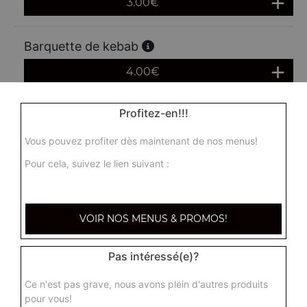
3.00
€
Barquette de kebab
4.00
€
Profitez-en!!!
Box kebab frites
6.50
€
Vous pouvez profiter dès maintenant de nos menus!
Pour cela, suivez le lien suivant :
VOIR NOS MENUS & PROMOS!
Pas intéressé(e)?
Ce n'est pas grave, nous avons plein d'autres produits
pour vous!